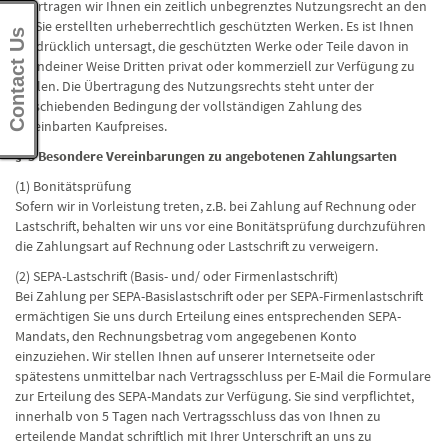
übertragen wir Ihnen ein zeitlich unbegrenztes Nutzungsrecht an den
für Sie erstellten urheberrechtlich geschützten Werken. Es ist Ihnen
Contact Us
ausdrücklich untersagt, die geschützten Werke oder Teile davon in
irgendeiner Weise Dritten privat oder kommerziell zur Verfügung zu
stellen. Die Übertragung des Nutzungsrechts steht unter der
aufschiebenden Bedingung der vollständigen Zahlung des
vereinbarten Kaufpreises.
§ 5 Besondere Vereinbarungen zu angebotenen Zahlungsarten
(1) Bonitätsprüfung
Sofern wir in Vorleistung treten, z.B. bei Zahlung auf Rechnung oder
Lastschrift, behalten wir uns vor eine Bonitätsprüfung durchzuführen
die Zahlungsart auf Rechnung oder Lastschrift zu verweigern.
(2) SEPA-Lastschrift (Basis- und/ oder Firmenlastschrift)
Bei Zahlung per SEPA-Basislastschrift oder per SEPA-Firmenlastschrift
ermächtigen Sie uns durch Erteilung eines entsprechenden SEPA-
Mandats, den Rechnungsbetrag vom angegebenen Konto
einzuziehen. Wir stellen Ihnen auf unserer Internetseite oder
spätestens unmittelbar nach Vertragsschluss per E-Mail die Formulare
zur Erteilung des SEPA-Mandats zur Verfügung. Sie sind verpflichtet,
innerhalb von 5 Tagen nach Vertragsschluss das von Ihnen zu
erteilende Mandat schriftlich mit Ihrer Unterschrift an uns zu