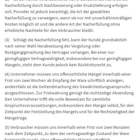
Nacherfüllung durch Nachbesserung oder Ersatzlieferung erfolgen
soll. Provider ist jedoch berechtigt, die Art der gewählten
Nacherfüllung zu verweigern, wenn sie nur mit unverhältnismäßigen
Kosten möglich ist und die andere Art der Nacherfüllung ohne
erhebliche Nachteile für den Verbraucher bleibt.
(3) Schlägt die Nacherfüllung fehl, kann der Kunde grundsätzlich
nach seiner Wahl Herabsetzung der Vergütung oder
Rückgängigmachung des Vertrages verlangen. Bei einer nur
geringfügigen Vertragswidrigkeit, insbesondere bei nur geringfügigen
Mängeln, steht dem Kunde jedoch kein Rücktrittsrecht zu.
(4) Unternehmer müssen uns offensichtliche Mängel innerhalb einer
Frist von zwei Wochen ab Empfang der Ware schriftlich anzeigen,
andernfalls ist die Geltendmachung des Gewährleistungsanspruchs
ausgeschlossen. Zur Fristwahrung genügt die rechtzeitige Absendung.
Den Unternehmer trifft die volle Beweislast für sämtliche
Anspruchsvoraussetzungen, insbesondere den Mangel selbst, für den
Zeitpunkt der Feststellung des Mangels und für die Rechtzeitigkeit der
Mängelrüge.
(5) Verbraucher müssen uns innerhalb einer Frist von zwei Monaten
nach dem Zeitpunkt, zu dem der vertragswidrige Zustand der Ware
festgestellt wurde, über offensichtliche Mängel schriftlich