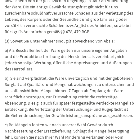
abweichend von der gesetzlichen Regelung ein Jahr ab Ablieferung
der Ware. Die einjährige Gewährleistungsfrist gilt nicht für uns
zurechenbare schuldhaft verursachte Schäden aus der Verletzung des
Lebens, des Körpers oder der Gesundheit und grob fahrlässig oder
vorsätzlich verursachte Schäden bzw. Arglist des Anbieters, sowie bei
Rückgriffs Ansprüchen gemäß §§ 478, 479 BGB.
(3) Soweit Sie Unternehmer sind, gilt abweichend von Abs.1:
a) Als Beschaffenheit der Ware gelten nur unsere eigenen Angaben
und die Produktbeschreibung des Herstellers als vereinbart, nicht
jedoch sonstige Werbung, öffentliche Anpreisungen und Äußerungen
des Herstellers.
b) Sie sind verpflichtet, die Ware unverzüglich und mit der gebotenen
Sorgfalt auf Qualitäts- und Mengenabweichungen zu untersuchen und
uns offensichtliche Mängel binnen 7 Tagen ab Empfang der Ware
schriftlich anzuzeigen, zur Fristwahrung reicht die rechtzeitige
Absendung. Dies gilt auch für später festgestellte verdeckte Mängel ab
Entdeckung. Bei Verletzung der Untersuchungs- und Rügepflicht ist
die Geltendmachung der Gewährleistungsansprüche ausgeschlossen.
c) Bei Mängeln leisten wir nach unserer Wahl Gewähr durch
Nachbesserung oder Ersatzlieferung. Schlägt die Mangelbeseitigung
fehl, können Sie nach Ihrer Wahl Minderung verlangen oder vom