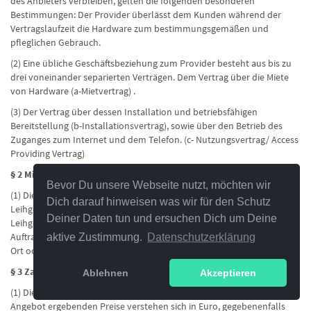
des Anbieters verbleiben, gelten die folgenden besonderen
Bestimmungen: Der Provider überlässt dem Kunden während der
Vertragslaufzeit die Hardware zum bestimmungsgemäßen und
pfleglichen Gebrauch.
(2) Eine übliche Geschäftsbeziehung zum Provider besteht aus bis zu
drei voneinander separierten Verträgen. Dem Vertrag über die Miete
von Hardware (a-Mietvertrag) .
(3) Der Vertrag über dessen Installation und betriebsfähigen
Bereitstellung (b-Installationsvertrag), sowie über den Betrieb des
Zuganges zum Internet und dem Telefon. (c- Nutzungsvertrag/ Access
Providing Vertrag)
§ 2 Mietzeit
Bevor Du unsere Webseite nutzt, möchten wir
(1) Die Mietzeit beginnt mit dem Zeitpunkt bei Abholung des
Dich darauf hinweisen was wir für den Schutz
Leihgeräts vor Ort durch den Kunden, bzw. bei Anlieferung des
Deiner Daten tun und ersuchen Dich um Deine
Leihgeräts durch den Provider beim Kunden und endet zum im
Auftrag vereinbarten Zeitpunkt bei Rückgabe durch den Kunden vor
aktive Zustimmung.
Datenschutzerklärung
Ort oder Abholung beim Kunden durch den Provider.
§ 3 Zahlungsbedingungen und Vertragslaufzeit
Ablehnen
Akzeptieren
(1) Die sich aus dem jeweils ergebenden Preis bzw. dem individuellen
Angebot ergebenden Preise verstehen sich in Euro, gegebenenfalls