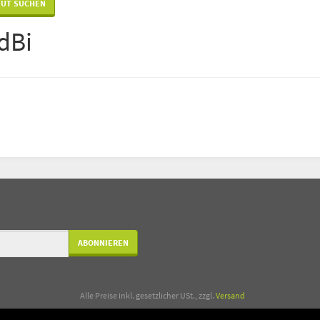
dBi
ABONNIEREN
*
Alle Preise inkl. gesetzlicher USt., zzgl.
Versand