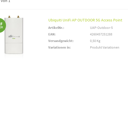
von 1
Ubiquiti UniFi AP OUTDOOR 5G Access Point
ArtikelNr.:
UAP-Outdoor-5
EAN:
4260457251288
Versandgewicht:
0,50 Kg
Variationen in:
Produkt Variationen