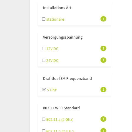
Installations Art
stationäre
1
Versorgungsspannung
12V DC
1
24V DC
1
Drahtlos ISM Frequenzband
5 Ghz
1
802.11 WIFI Standard
802.11 a (5 Ghz)
1
802.11 n (2.4 & 5
1