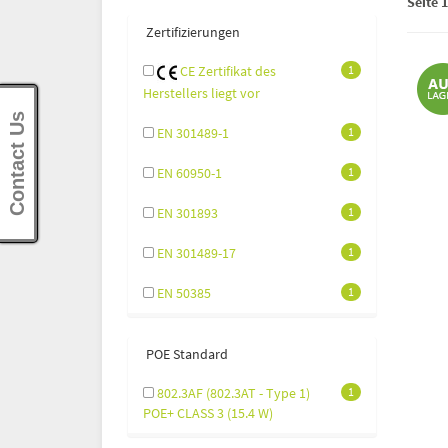
Seite 1
Zertifizierungen
CE Zertifikat des
1
Herstellers liegt vor
Contact Us
EN 301489-1
1
EN 60950-1
1
EN 301893
1
EN 301489-17
1
EN 50385
1
POE Standard
802.3AF (802.3AT - Type 1)
1
POE+ CLASS 3 (15.4 W)