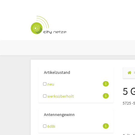
Artikelzustand
neu
1
5 
werksüberholt
1
5725 -
Antennengewinn
6dBi
1