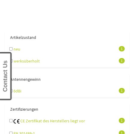
Artikelzustand
neu
1
werksüberholt
1
Contact Us
Antennengewinn
6dBi
1
Zertifizierungen
CE Zertifikat des Herstellers liegt vor
1
EN 301489-1
1