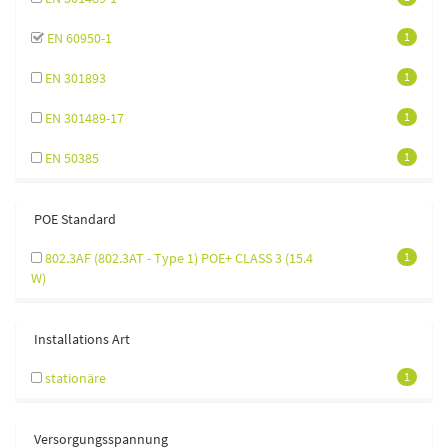
EN 60950-1
1
EN 301893
1
EN 301489-17
1
EN 50385
1
POE Standard
802.3AF (802.3AT - Type 1) POE+ CLASS 3 (15.4
1
W)
Installations Art
stationäre
1
Versorgungsspannung