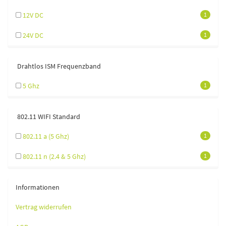
12V DC
1
24V DC
1
Drahtlos ISM Frequenzband
5 Ghz
1
802.11 WIFI Standard
802.11 a (5 Ghz)
1
802.11 n (2.4 & 5 Ghz)
1
Informationen
Vertrag widerrufen