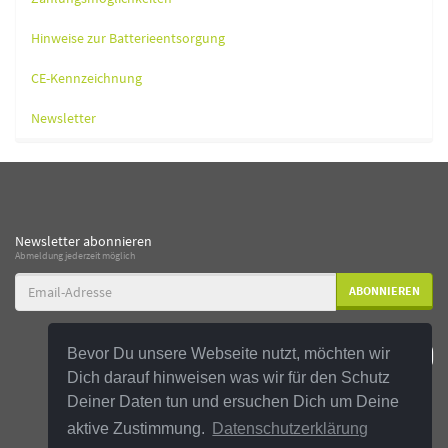
Hinweise zur Batterieentsorgung
CE-Kennzeichnung
Newsletter
Newsletter abonnieren
Abmeldung jederzeit möglich
Email-
ABONNIEREN
Adresse
Bevor Du unsere Webseite nutzt, möchten wir
Dich darauf hinweisen was wir für den Schutz
Deiner Daten tun und ersuchen Dich um Deine
aktive Zustimmung.
Datenschutzerklärung
*
Alle Preise inkl. gesetzlicher USt., zzgl.
Versand